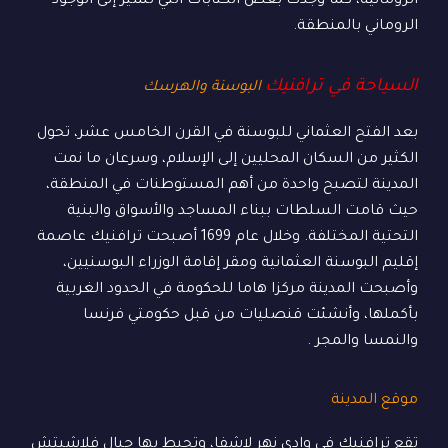
الرومانية، كما وجدت بعض الكتابات التي تشير إلى الوجود
الروماني بالمنطقة.
السياحة في ترافنيك
البوسنة والهرسك
بعد الفتح العثماني للبوسنة في القرن الخامس عشر، تحول
الكثير من السكان المحليين إلى الإسلام، وسرعان ما نمت
المدينة لتصبح واحدة من أهم المستوطنات في المنطقة،
حيث قامت السلطات ببناء المساجد والأسواق والبنية
التحتية المختلفة. وخلال عام 1699 أصبحت ترافنيك عاصمة
إقليم البوسنة العثمانية ومقر إقامة الوزراء البوسنيين،
وأصبحت المدينة مركزا هاما للحكومة في الحدود الغربية
بأكملها، وأنشئت قنصليات من قبل حكومتي فرنسا
والنمسا والمجر .
موقع المدينة
تقع ترافنيك في وادي نهر لاشفا، وتحيط بها جبال فلاشيتش