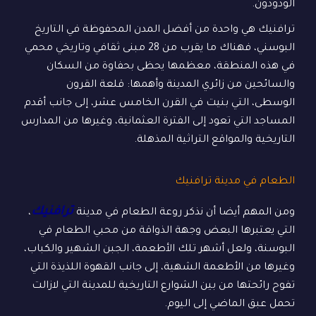
الودودون.
ترافنيك هي واحدة من أفضل المدن المحفوظة في التاريخ
البوسني، فهناك ما يقرب من 28 مبنى ثقافي وتاريخي محمي
في هذه المنطقة، معظمها يحظى بحفاوة من السكان
والسائحين من زائري المدينة وأهمها: قلعة القرون
الوسطى، التي بنيت في القرن الخامس عشر، إلى جانب أقدم
المساجد التي تعود إلى الفترة العثمانية، وغيرها من المدارس
التاريخية والمواقع التراثية المذهلة.
الطعام في مدينة ترافنيك
ترافنيك
ومن المهم أيضا أن نذكر روعة الطعام في مدينة
،
التي يعتبرها البعض وجهة الذواقة من محبي الطعام في
البوسنة، ولعل أشهر تلك الأطعمة، الجبن الشهير والكباب،
وغيرها من الأطعمة الشهية، إلى جانب القهوة اللذيذة التي
تفوح رائحتها من بين الشوارع التاريخية للمدينة التي لازالت
تحمل عبق الماضي إلى اليوم.