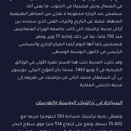
في الشمال وجبل فيلينيكا في الجنوب، ما يعني أنك
ستضمن عند الزيارة مجموعة لا تقارن من المناظر الطبيعية
المذهلة، فضلا عن التاريخ والتراث الغني الذي ستجده بين
أركان مدينة ترافنيك التي كانت عاصمة الوزراء العثمانيينن
منذ 150 عاما، بما في ذلك إقامة 77 وزير، ومقر
قنصليتين،كما أنها اليوم أيضا المركز الإداري والسياسي
الرئيسي في كانتون البوسنة الوسطى.
وقد ذكرت المدينة تحت هذا الاسم للمرة الأولى في الوثائق
التاريخية في 3 يونيو 1463، عندما ذكر المؤرخ التركي، دورسون
بي، أن السلطان محمد الثاني مر بترافنيك في طريقه إلى
مدينة جايتشي الملكية.
السياحة في ترافنيك البوسنة والهرسك
وتغطي بلدية ترافنيك مساحة 563 كيلومترا مربعا مع
70.402 نسمة، وتقع على ارتفاع 514 مترا فوق سطح البحر،