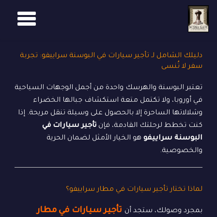
GGLE
Ski
t
TION
conten
دليلك الشامل لـ تأجير سيارات في البوسنة سراييفو: تجربة
سفر لا تُنسى
تعتبر البوسنة والهرسك واحدة من أجمل الوجهات السياحية
في أوروبا، ولا تكتمل متعة استكشاف جبالها الخضراء
وشلالاتها الساحرة إلا بالحصول على وسيلة تنقل مريحة. إذا
كنت تخطط لرحلتك القادمة، فإن
تأجير سيارات في
البوسنة سراييفو
هو الخيار الأمثل لضمان الحرية
والخصوصية.
لماذا تختار تأجير سيارات في مطار سراييفو؟
تأجير سيارات في مطار
بمجرد وصولك، ستجد أن