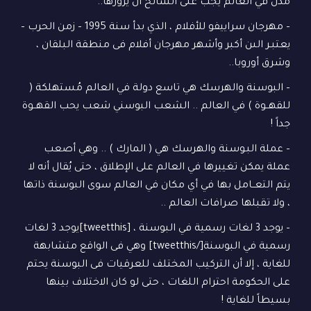
مدن في العالم يجب على السائح ان يزورها..
– مهرجان سراييفو للأفلام ، الذي بدأ سنة 1995 – زمن الحرب –
يعتبـر الىن أكبر وأشهر مهرجان أفلام فى منطقة البلقان ،
وشرق أوروبا..
– البوسنة والهرسك هي تاسع دولة في العالم مُستهلكة (
للقهــوة ) في العالم .. الشعب البوسني شعب يحب القهــوة
جداً !
– عملة البـوسنة والهرسك هي ( المارك ) .. وهي أصعب
عملة يمكن تغييرها في العالم على الإطلاق ، حتى يُقال أنه لا
يتم التعــامل بها في أي مكان في العالم سوى البوسنة ذاتها
، ولا تقبلها صرافات العالم ..
– يوجد 3 لغات رسمية في البوسنة ، [tweetthis]يوجد 3 لغات
رسمية في البوسنة[/tweetthis] وهي فى الواقع متشابهة
للغاية ، إلا أن التركيب المختلف للعرقيات فى البوسنة يحتم
على الحكومة احترام اللغات ، حتى لو كان الاختلاف بينها
بسيطاً للغاية !