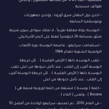
مسلمية ، حيث 45 % من سكانها مسلمون ، والباقي
طوائف مسيحية ..
– احدى دول البلقان شرق أوروبا ، وإحدى جمهوريات
يوغوسلافيا السابقة ..
– البوسنة دولة مغلقة تقريباً ، لا تملك سواحل سوى شريط
ضيّق بمسافة 26 كيلومتراً فقط على البحر الأدرياتيكي..
– استضافت سراييفو ، عاصمة البوسنة دورة الألعاب
الاولمبية الشتوية للعام 1984 ..
– تلقب البوسنــة بانها ( الأرض القلبيــة ) .. لأن خريطة
البوسنة أقرب إلى القلب ، عند تأمل حدودها من اعلى تلقب
البوسنــة بانها ( الأرض القلبيــة ) .. لأن خريطة البوسنة أقرب
إلى القلب ، عند تأمل حدودها من اعلى
– كلمة ( بوسنــة ) مشتقة من كلمة اوروبية قديمة هي (
Bosana ) ، وتعنـي ( الماء ) ..
– في العام 2010 ، تم تصنيف سراييفو كواحدة من أفضل 10