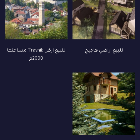
للبيع اراضي هاجيج
للبيع ارض Travnik مساحتها
2000م