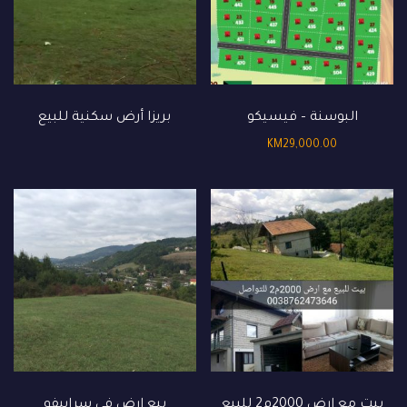
البوسنة – فيسيكو
بريزا ️أرض سكنية للبيع
KM
29,000.00
بيت مع ارض 2000م2 للبيع
بيع ارض في سراييفو