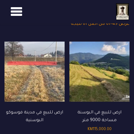
GGLE
Ski
t
TION
عرض 49–61 من أصل 61 نتيجة
conten
ارض للبيع في البوسنة
ارض للبيع في مدينة فوسوكو
مساحة 9000 متر
البوسنية
KM
115,000.00