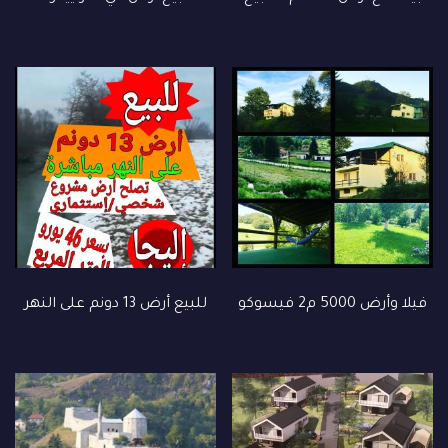
️فيلا وأرض 5000 م2 فيسوكو
للبيع أرض 13 دونم على النهر