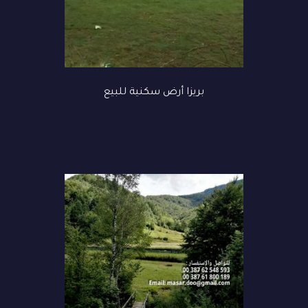
بريزا ️أرض سكنية للبيع