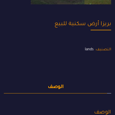
بريزا ️أرض سكنية للبيع
التصنيف:
lands
الوصف
الوصف