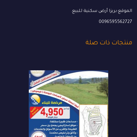
الموقع:بريزا ️أرض سكنية للبيع.
0096595562727
منتجات ذات صلة