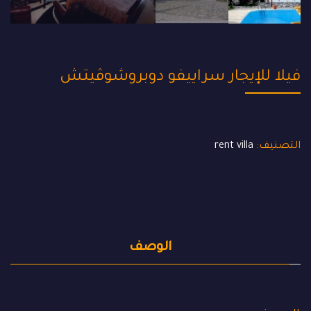
فيلا للإيجار سراييفو دوبروشوڤيتش
التصنيف:
rent villa
الوصف