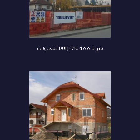
شركة DULJEVIC d.o.o للمقاولات