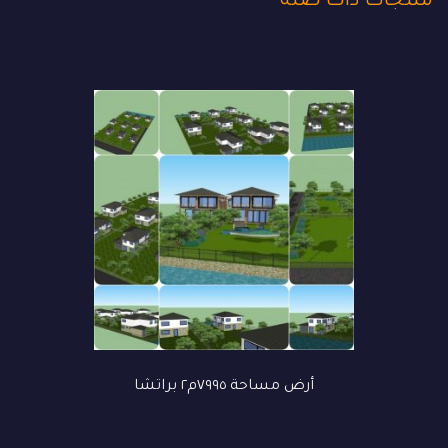
منتجات ذات صلة
أرض مساحة ٧٩٩٥م٢ براتشا