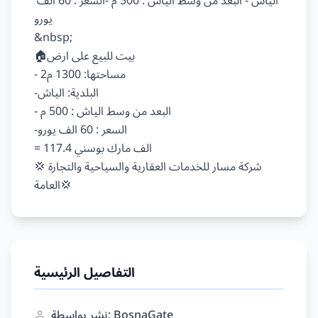
الياش - البعد من وسط الياش : 500 م -السعر : 60 الف 
يورو

&nbsp;

🏠بيت للبيع على ارض

- مساحتها: 1300 م2

-البلدية: الياش

- البعد من وسط الياش : 500 م

-السعر : 60 الف يورو

= 117.4 الف مارك بوسني

💢شركة مسار للخدمات العقارية والسياحية والتجارة 
التفاصيل الرئيسية
نشر بواسطة: BosnaGate