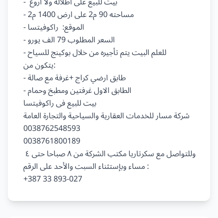
-  بيت للبيع على اطلالة ولا اروع

- مساحته 90 م2 على ارض 1400 م2

- الموقع:  راكوفيتسا

- السعر المطلوب 79 الف يورو

- للعلم البيت يتم تأجيره من خلال بوكينج للسياح

يتكون من:

- طابق ارضي كراج +غرفة مع صالة

- الطابق الاول غرفتين ومطبخ وحمام

بيت للبيع فى راكوفيتسا

شركة مسار للخدمات العقارية والسياحية والتجارة العامة

0038762548593

0038761800189

وللتواصل مع سكرتاريا مكتب الشركة من ٨ صباحا حتى ٤ 
مساء وبإستثناء السبت والأحد على الرقم :
