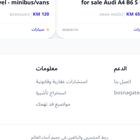
vel - minibus/vans
for sale Audi A4 B6 S
|
|
120 KM
650
BOSNAGATE
EMAN HODŽIĆ
ات
سيارات
14‏/6‏/2026
الدعم
معلومات
اتصل بنا
استشارات عقارية وقانونية
bosnagate
استخراج تأشيرة
مواضيع قد تهمك
ربط المشترين والبائعين في جميع أنحاء العالم.