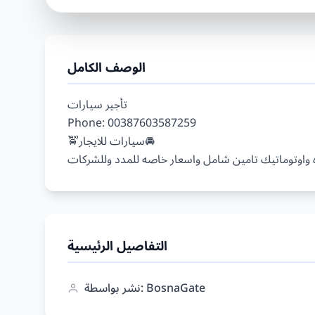
الوصف الكامل
تأجير سيارات

Phone: 00387603587259

🚖سيارات للايجار🚘

التفاصيل الرئيسية
نشر بواسطة: BosnaGate