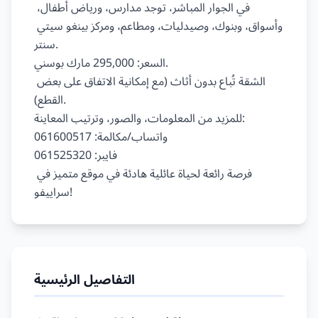
في الجوار المباشر، توجد مدارس، ورياض أطفال، 
وأسواق، وبنوك، وصيدليات، ومطاعم، ومركز بينغو سيتي 
سنتر.

السعر: 295,000 مارك بوسني.

الشقة تُباع بدون أثاث (مع إمكانية الاتفاق على بعض 
القطع).

للمزيد من المعلومات، والصور، وترتيب المعاينة:

واتساب/مكالمة: 061600517

فايبر: 061525320

فرصة رائعة لحياة عائلية هادئة في موقع متميز في 
التفاصيل الرئيسية