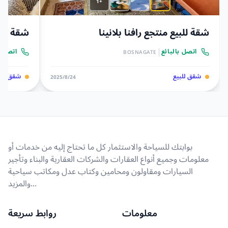
+1
شقة للبيع منتجع رافنا بلانينا
شقة للب
|
اتصل بالبائع
اتصل ب
BOSNAGATE
شقق للبيع
شقق للب
24‏/8‏/2025
بوابتك للسياحة والاستثمار كل ما تحتاج إليه من خدمات أو
معلومات وجميع أنواع العقارات والشركات العقارية والبناء وتأجير
السيارات ومقاولون ومحامين وكتاب عدل ومكاتب سياحية
والمزيد...
معلومات
روابط سريعة