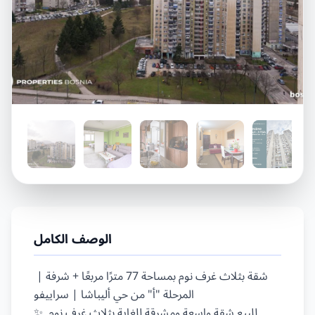
الوصف الكامل
شقة بثلاث غرف نوم بمساحة 77 مترًا مربعًا + شرفة | 
المرحلة "أ" من حي أليباشا | سراييفو

✨ للبيع شقة واسعة ومشرقة للغاية بثلاث غرف نوم 