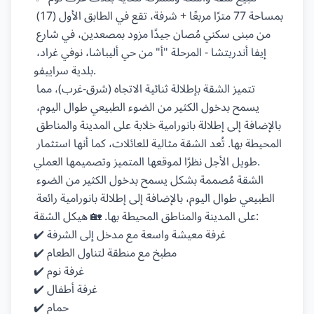
بمساحة 77 مترًا مربعًا + شرفة، تقع في الطابق الأول (17) 
من مبنى سكني مُصان جيدًا مزود بمصعدين، في شارع 
إيفا أندريتشا - المرحلة "أ" من حي أليباشا، نوفي غراد، 
بلدية سراييفو.

تتميز الشقة بإطلالة ثنائية الاتجاه (شرق-غرب)، مما 
يسمح بدخول الكثير من الضوء الطبيعي طوال اليوم، 
بالإضافة إلى إطلالة بانورامية خلابة على المدينة والمناطق 
المحيطة بها. تُعد الشقة مثالية للعائلات، كما أنها استثمار 
طويل الأجل نظرًا لموقعها المتميز وتصميمها العملي.

الشقة مُصممة بشكل يسمح بدخول الكثير من الضوء 
الطبيعي طوال اليوم، بالإضافة إلى إطلالة بانورامية رائعة 
على المدينة والمناطق المحيطة بها. 🏡 هيكل الشقة:

✔️ غرفة معيشة واسعة مع مدخل إلى الشرفة

✔️ مطبخ مع منطقة لتناول الطعام

✔️ غرفة نوم

✔️ غرفة أطفال

✔️ حمام
