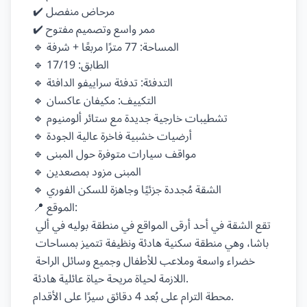
✔️ مرحاض منفصل

✔️ ممر واسع وتصميم مفتوح

🔹 المساحة: 77 مترًا مربعًا + شرفة

🔹 الطابق: 17/19

🔹 التدفئة: تدفئة سراييفو الدافئة

🔹 التكييف: مكيفان عاكسان

🔹 تشطيبات خارجية جديدة مع ستائر ألومنيوم

🔹 أرضيات خشبية فاخرة عالية الجودة

🔹 مواقف سيارات متوفرة حول المبنى

🔹 المبنى مزود بمصعدين

🔹 الشقة مُجددة جزئيًا وجاهزة للسكن الفوري

📍 الموقع:

تقع الشقة في أحد أرقى المواقع في منطقة بوليه في ألي 
باشا، وهي منطقة سكنية هادئة ونظيفة تتميز بمساحات 
خضراء واسعة وملاعب للأطفال وجميع وسائل الراحة 
اللازمة لحياة مريحة حياة عائلية هادئة.

محطة الترام على بُعد 4 دقائق سيرًا على الأقدام.
