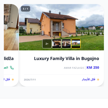
1 / 5
+2
 Ilidža
Luxury Family Villa in Bugojno
|
250 KM
اتصل ب
AMAR FAZLAGIC
فلل للأيجار
فلل للأيج
11‏/7‏/2026