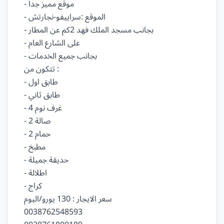
- موقع مميز جدا

- الموقع :سراييفو-نجارتش

- بجانب مسجد الملك فهد 2كم عن المطار

- على الشارع العام

- بجانب جميع الخدمات

تتكون من :

- طابق اول

- طابق ثاني

- 4 غرف نوم

- 2 صالة

- 2 حمام

- مطبخ

- حديقة جميلة

- اطلالة

- كراج

سعر الايجار : 130 يورو/اليوم

0038762548593
