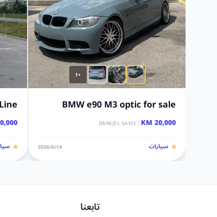
+1
 Line
BMW e90 M3 optic for sale
|
,000 KM
20,000 KM
DANIJEL SAVIC
سيارات
سيار
14‏/6‏/2026
تابعنا