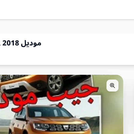
للإيجار جيب ‎JEEB DACIA DUSTER موديل 2018