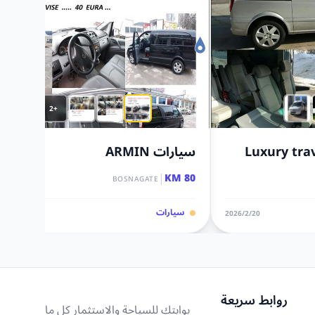
+2
Luxury tra
سيارات ARMIN
|
80 KM
BOSNAGATE
سيارات
20‏/2‏/2026
27‏/5‏/2022
روابط سريعة
بوابتك للسياحة والاستثمار كل ما