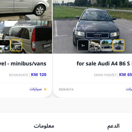
+1
vel - minibus/vans
for sale Audi A4 B6 S
|
|
120 KM
650
BOSNAGATE
EMAN HODŽIĆ
ات
سيارات
14‏/6‏/2026
الدعم
معلومات