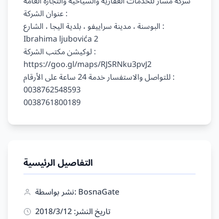
شركة مسار للخدمات العقارية والسياحية والتجارة العامة

عنوان الشركة :

البوسنة ، مدينة سراييفو ، بلدية اليجا ، الشارع : 
Ibrahima ljubovića 2

لوكيشن مكتب الشركة :

https://goo.gl/maps/RJSRNku3pvJ2

للتواصل والاستفسار خدمة 24 ساعة على الأرقام :

0038762548593

التفاصيل الرئيسية
نشر بواسطة: BosnaGate
تاريخ النشر: 12‏/3‏/2018