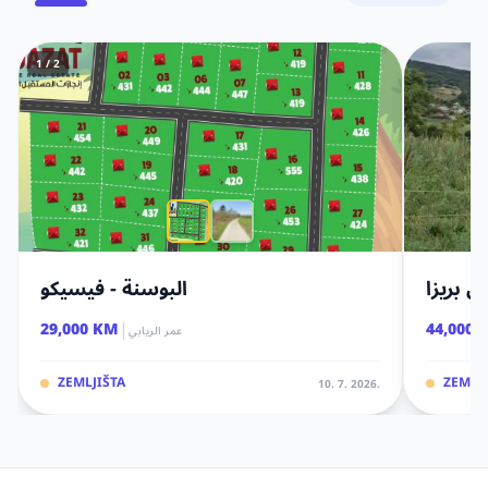
1 / 2
 بريزا
البوسنة - فيسيكو
|
29,000 KM
44,000 
عمر الريابي
ZEMLJIŠTA
ZEMLJI
10. 7. 2026.