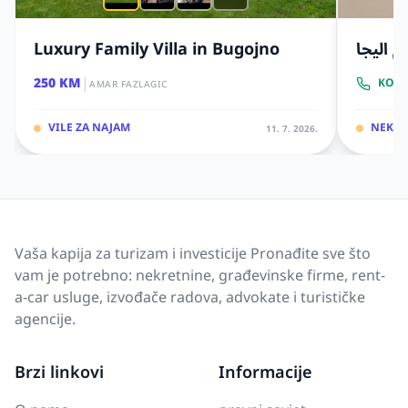
Luxury Family Villa in Bugojno
 اليجا
|
250 KM
KONT
AMAR FAZLAGIC
VILE ZA NAJAM
NEKRE
11. 7. 2026.
Vaša kapija za turizam i investicije Pronađite sve što
vam je potrebno: nekretnine, građevinske firme, rent-
a-car usluge, izvođače radova, advokate i turističke
agencije.
Brzi linkovi
Informacije