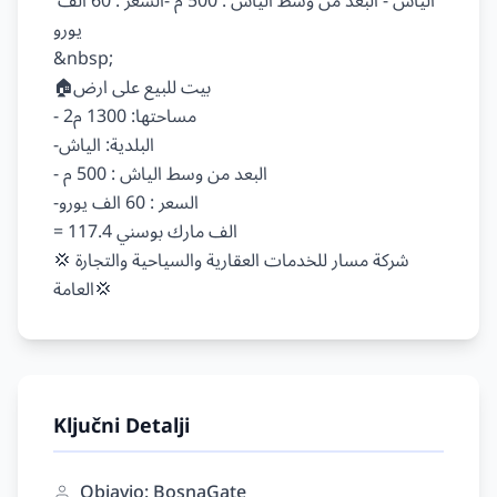
الياش - البعد من وسط الياش : 500 م -السعر : 60 الف 
يورو

&nbsp;

🏠بيت للبيع على ارض

- مساحتها: 1300 م2

-البلدية: الياش

- البعد من وسط الياش : 500 م

-السعر : 60 الف يورو

= 117.4 الف مارك بوسني

💢شركة مسار للخدمات العقارية والسياحية والتجارة 
Ključni Detalji
Objavio: BosnaGate