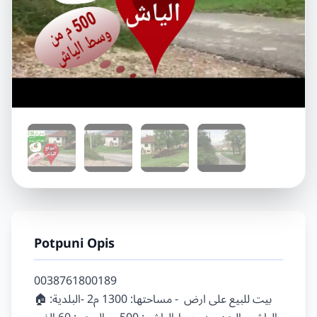
Potpuni Opis
0038761800189

🏠بيت للبيع على ارض  - مساحتها: 1300 م2 -البلدية: 