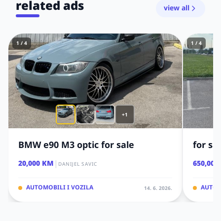
related ads
view all
1 / 4
1 / 4
+1
BMW e90 M3 optic for sale
for sa
|
20,000 KM
650,000
DANIJEL SAVIC
AUTOMOBILI I VOZILA
AUTOM
14. 6. 2026.