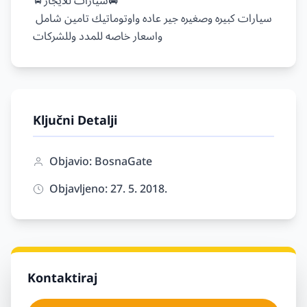
🚖سيارات للايجار🚘

سيارات كبيره وصغيره جير عاده واوتوماتيك تامين شامل 
Ključni Detalji
Objavio: BosnaGate
Objavljeno: 27. 5. 2018.
Kontaktiraj