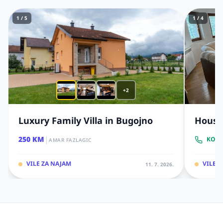
1 / 5
1 / 4
+2
Luxury Family Villa in Bugojno
House 
|
250 KM
KONT
AMAR FAZLAGIC
VILE ZA NAJAM
VILE 
11. 7. 2026.