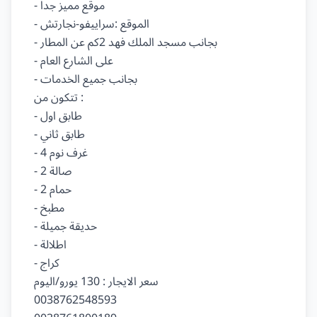
- موقع مميز جدا

- الموقع :سراييفو-نجارتش

- بجانب مسجد الملك فهد 2كم عن المطار

- على الشارع العام

- بجانب جميع الخدمات

تتكون من :

- طابق اول

- طابق ثاني

- 4 غرف نوم

- 2 صالة

- 2 حمام

- مطبخ

- حديقة جميلة

- اطلالة

- كراج

سعر الايجار : 130 يورو/اليوم

0038762548593
