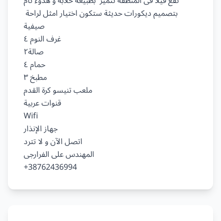
تقع فيلا فى المنطقة تتميز  بطبيعة خلابة و هدوء تام

بتصميم ديكورات حديثة ستكون اختيار امثل لراحة 
صيفية

غرف النوم ٤

صالة٢

حمام ٤

مطبخ ٣

ملعب تنيسو كرة القدم ️

قنوات عربية

Wifi

جهاز الإنذار

اتصل الآن و لا تترد

المهندس على الفرارجى
