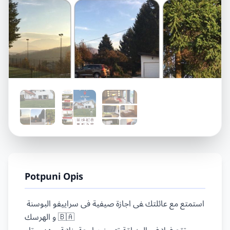
Potpuni Opis
استمتع مع عائلتك ‍فى اجازة صيفية فى سراييفو البوسنة 
و الهرسك 🇧🇦
