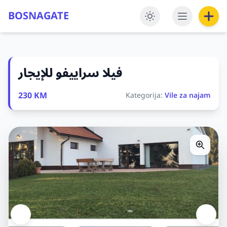
BOSNAGATE
فيلا سراييفو للإيجار
230 KM
Kategorija:
Vile za najam