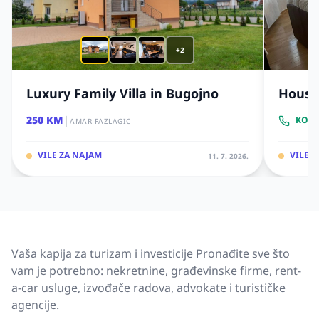
+2
Luxury Family Villa in Bugojno
House 
|
250 KM
KONT
AMAR FAZLAGIC
VILE ZA NAJAM
VILE 
11. 7. 2026.
Vaša kapija za turizam i investicije Pronađite sve što
vam je potrebno: nekretnine, građevinske firme, rent-
a-car usluge, izvođače radova, advokate i turističke
agencije.