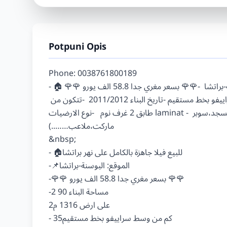
Potpuni Opis
Phone: 0038761800189

- 🏠للبيع فيلا جاهزة بالكامل على نهر براتشا -📌الموقع: البوسنة-براتشا  -🌹🌹 بسعر مغري جدا 58.8 الف يورو 🌹🌹 
-مساحة البناء 90 2 على ارض 1316 م2 - 35كم من وسط سراييفو بخط مستقيم -تاريخ البناء 2011/2012  -تتكون من 
طابق 2 غرف نوم   -نوع الارضيات laminat - بجانب جميع الخدمات (مركز البلدية،مركز صحي،مدارس،مسجد،سوبر 
ماركت،ملاعب……..)

&nbsp;

- 🏠للبيع فيلا جاهزة بالكامل على نهر براتشا

-📌الموقع: البوسنة-براتشا

-🌹🌹 بسعر مغري جدا 58.8 الف يورو 🌹🌹

-مساحة البناء 90 2

على ارض 1316 م2

- 35كم من وسط سراييفو بخط مستقيم
