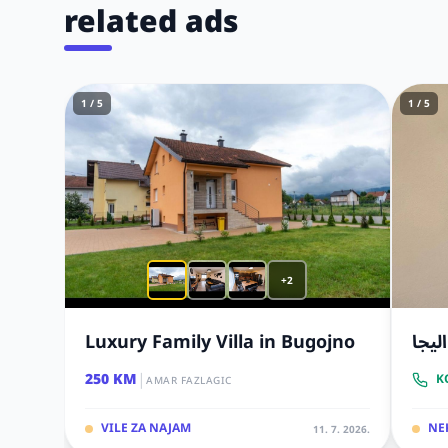
related ads
1 / 5
1 / 5
+2
Luxury Family Villa in Bugojno
ليجا
|
250 KM
K
AMAR FAZLAGIC
VILE ZA NAJAM
NE
11. 7. 2026.