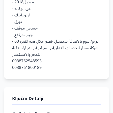
- موديل2018

- من الوكالة

- اوتوماتيك

- ديزل

- حساس موقف

- جيب مرتفع

- 60 يورو/اليوم بالاضافة لتحصيل خصم خلال هذه الفترة

شركة مسار للخدمات العقارية والسياحية والتجارة العامة

للحجز والاستفسار :

0038762548593

Ključni Detalji