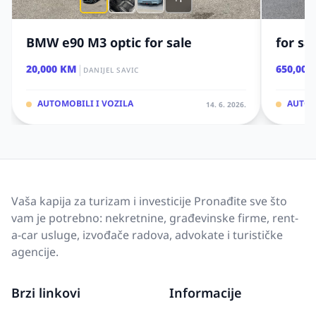
BMW e90 M3 optic for sale
for sa
|
20,000 KM
650,000
DANIJEL SAVIC
AUTOMOBILI I VOZILA
AUTOM
14. 6. 2026.
Vaša kapija za turizam i investicije Pronađite sve što
vam je potrebno: nekretnine, građevinske firme, rent-
a-car usluge, izvođače radova, advokate i turističke
agencije.
Brzi linkovi
Informacije