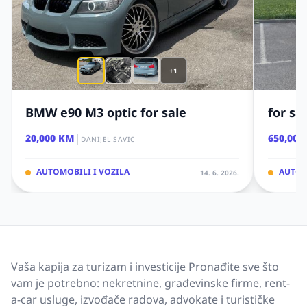
+1
BMW e90 M3 optic for sale
for sa
|
20,000 KM
650,000
DANIJEL SAVIC
AUTOMOBILI I VOZILA
AUTOM
14. 6. 2026.
Vaša kapija za turizam i investicije Pronađite sve što
vam je potrebno: nekretnine, građevinske firme, rent-
a-car usluge, izvođače radova, advokate i turističke