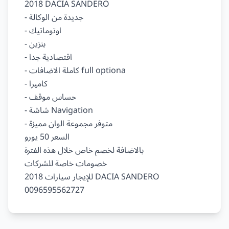
2018 DACIA SANDERO

- جديدة من الوكالة

- اوتوماتيك

- بنزين

- اقتصادية جدا

- كاملة الاضافات full optiona

- كاميرا

- حساس موقف

- شاشة Navigation

- متوفر مجموعة الوان مميزة

السعر 50 يورو

بالاضافة لخصم خاص خلال هذه الفترة

خصومات خاصة للشركات

للإيجار سيارات 2018 DACIA SANDERO
