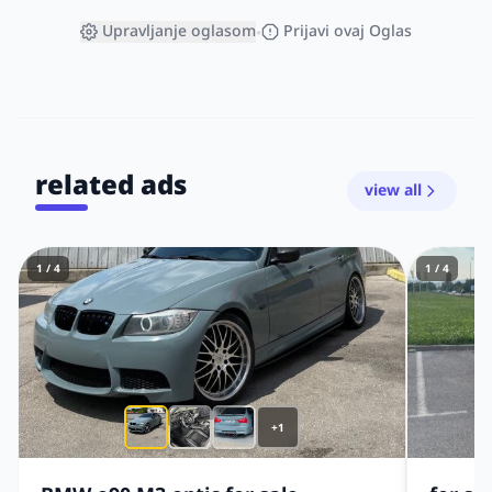
Upravljanje oglasom
Prijavi ovaj Oglas
•
related ads
view all
1 / 4
1 / 4
+1