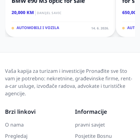
BMW e90 M3 optic for sale
for sa
|
20,000 KM
650,000
DANIJEL SAVIC
AUTOMOBILI I VOZILA
AUTOM
14. 6. 2026.
Vaša kapija za turizam i investicije Pronađite sve što
vam je potrebno: nekretnine, građevinske firme, rent-
a-car usluge, izvođače radova, advokate i turističke
agencije.
Brzi linkovi
Informacije
O nama
pravni savjet
Pregledaj
Posjetite Bosnu