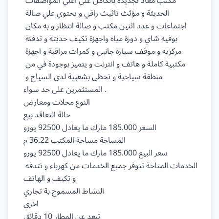
مكتب معاد تجديدة بالكامل علي اعلي المواصفات 
الحديثة و مؤثث تاثيث راقي و يحتوي علي صالة 
اجتماعات و عدد اثنين مكتب و صالة انتظار و به مكان 
بوفيه شاي و دورة مياه واجهزة تكيف حديثة و تدفئة 
مركزيه و موقف سيارة جانبي و كمرات مراقبة و اجهزة 
مكتبية كاملة و هاتف و انترنت و يتميز بوجودة في من 
منطقة سياحية و تحظى بشعبية لدى السياح و 
المستثمرين على حد سواء .

النوع محلات ومعارض

حالة التعاقد بيع

السعر 185.000 مارك ما يعادل 92500 يورو

المساحة مساحة المكتب 36.22 م

سعر البيع 185.000 مارك ما يعادل 92500 يورو

الخدمات المتاحة تتوفر جمبع الخدمات من كهرباء و تتدفه 
و تكيف و الهاتف

النشاط المسموح بة تجاري

اخرى

تبعد عن المطار 10 دقائق
