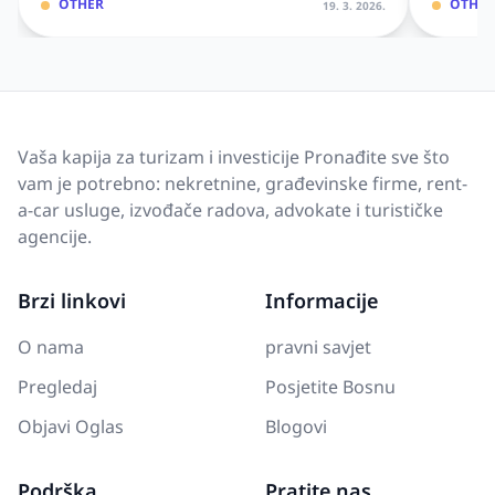
OTHER
OTHER
19. 3. 2026.
Vaša kapija za turizam i investicije Pronađite sve što
vam je potrebno: nekretnine, građevinske firme, rent-
a-car usluge, izvođače radova, advokate i turističke
agencije.
Brzi linkovi
Informacije
O nama
pravni savjet
Pregledaj
Posjetite Bosnu
Objavi Oglas
Blogovi
Podrška
Pratite nas