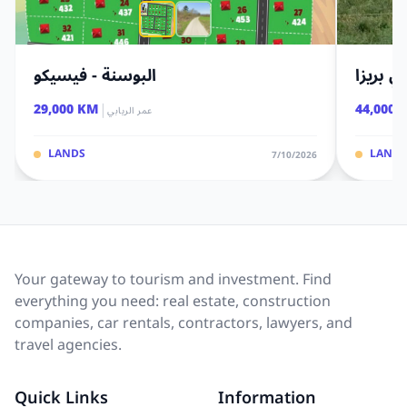
 بريزا
البوسنة - فيسيكو
|
29,000 KM
44,000 
عمر الريابي
LANDS
LANDS
7/10/2026
Your gateway to tourism and investment. Find
everything you need: real estate, construction
companies, car rentals, contractors, lawyers, and
travel agencies.
Quick Links
Information