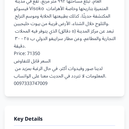
العام، تبلغ مساحتها ٩٩٢ متر مربع، تقع في مدينة 
فيسوكو Visoko المتميزة بتاريخها وخاصة الأهرامات 
المكتشفة حديثًا، كذلك بطبيعتها الخلابة وموسم التزلج 
والثلوج خلال الشتاء، الأرض قريبة من بيوت خليجيين.

تبعد عن مركز المدينة (٥ دقائق) الذي يتوفر فيه المحلات 
التجارية والمطاعم، وعن مطار سراييفو الدولي ب ٢٥ - ٣٠ 
دقيقة.

Price: 71350

السعر قابل للتفاوض

لدينا صور وفيدوات أكثر، في حال الرغبة بمزيد من 
المعلومات لا تتردد في الحديث معنا على الواتساب.

Key Details