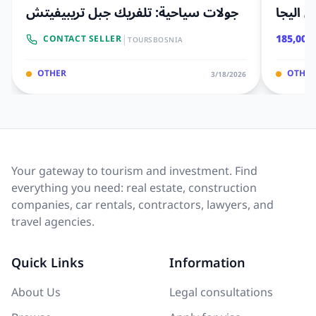
 اليجا
جولات سياحية: تلفريك جبل تريبيفيتش
|
185,000
CONTACT SELLER
TOURSBOSNIA
OTHER
OTHER
3/18/2026
Your gateway to tourism and investment. Find
everything you need: real estate, construction
companies, car rentals, contractors, lawyers, and
travel agencies.
Quick Links
Information
About Us
Legal consultations