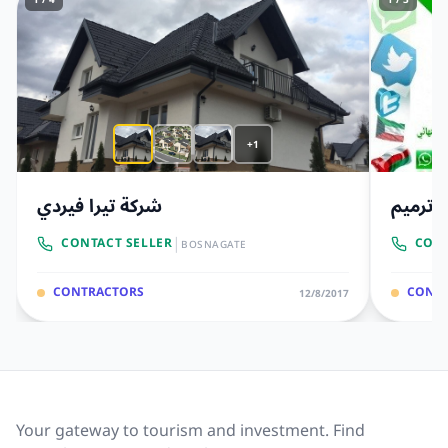
+1
 وترميم
شركة تيرا فيردي
|
CONTACT SELLER
CONT
BOSNAGATE
CONTRACTORS
CONTR
12/8/2017
Your gateway to tourism and investment. Find