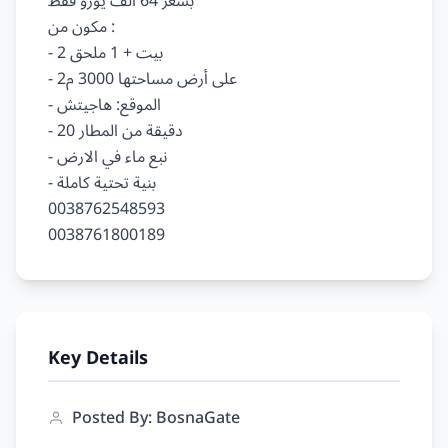
بسعر 64 الف يورو فقط

مكون من :

- 2 بيت + 1 ملحق

- على أرض مساحتها 3000 م2

- الموقع: هاجيتش

- 20 دقيقة من المطار

- نبع ماء في الارض

- بنية تحتية كاملة

0038762548593

Key Details
Posted By: BosnaGate