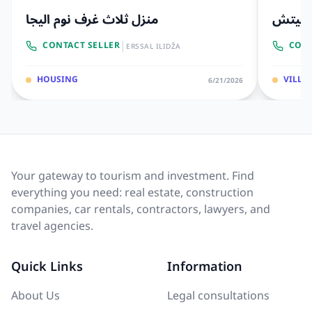
 كونيتش
منزل ثلاث غرف نوم اليجا
|
CONTACT SELLER
CONT
ERSSAL ILIDŽA
HOUSING
VILLAS
6/21/2026
Your gateway to tourism and investment. Find
everything you need: real estate, construction
companies, car rentals, contractors, lawyers, and
travel agencies.
Quick Links
Information
About Us
Legal consultations