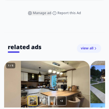
Manage ad
Report this Ad
•
related ads
view all
1 / 5
+2