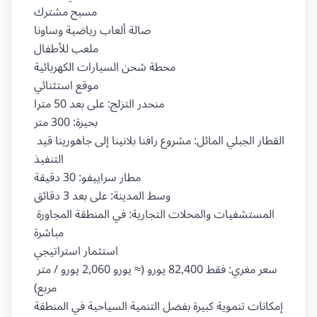
مسبح مشترك

صالة ألعاب رياضية وساونا

ملعب للأطفال

محطة شحن السيارات الكهربائية

موقع استثنائي

منحدر التزلج: على بعد 50 مترا

بحيرة: 300 متر

القطار الجبلي المائل: مشروع رافنا بلانينا إلى جاهورينا قيد 
التنفيذ

مطار سراييفو: 30 دقيقة

وسط المدينة: على بعد 3 دقائق

المستشفيات والمحلات التجارية: في المنطقة المجاورة 
مباشرة

استثمار استراتيجي

سعر مغري: فقط 82,400 يورو (≈ يورو 2,060 يورو / متر 
مربع)

إمكانات تنموية كبيرة بفضل التنمية السياحية في المنطقة
