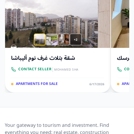
+2
الهرسك
شقة بثلاث غرف نوم أليباشا
|
CONTACT SELLER
CONT
MOHAMED SHA
APARTMENTS FOR SALE
APART
6/17/2026
Your gateway to tourism and investment. Find
everything you need: real estate, construction