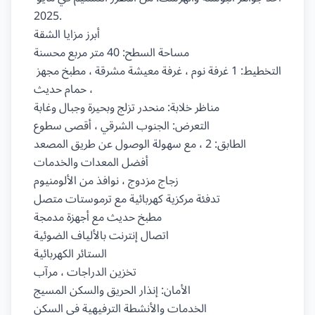
2025.

أبرز مزايا الشقة

مساحة السطح: 40 متر مربع محسنة

التخطيط: 1 غرفة نوم ، غرفة معيشة مشرقة ، مطبخ مجهز 
، حمام حديث

مناظر خلابة: منحدر تزلج وبحيرة وجبال وغابة

التعرض: الجنوب الشرقي ، أقصى سطوع

الطابق: 2 ، مع سهولة الوصول عن طريق المصعد

أفضل المعدات والخدمات

زجاج مزدوج ، نوافذ من الألومنيوم

تدفئة مركزية كهربائية مع ترموستات متصل

مطبخ حديث مع أجهزة مدمجة

اتصال إنترنت بالألياف الضوئية

الستائر الكهربائية

تخزين الدراجات ، مرآب

الأمان: إنذار الحريق والسكن المسيج

الخدمات والأنشطة الترفيهية في السكن
