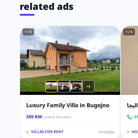
related ads
1 / 5
1 / 5
+2
Luxury Family Villa in Bugojno
ليجا
|
250 KM
C
AMAR FAZLAGIC
VILLAS FOR RENT
HO
7/11/2026