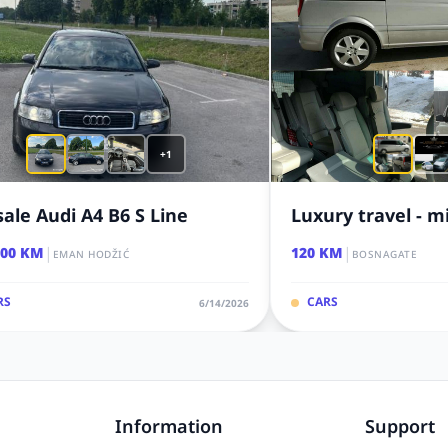
+1
sale Audi A4 B6 S Line
Luxury travel - m
|
|
000 KM
120 KM
EMAN HODŽIĆ
BOSNAGATE
RS
CARS
6/14/2026
Information
Support