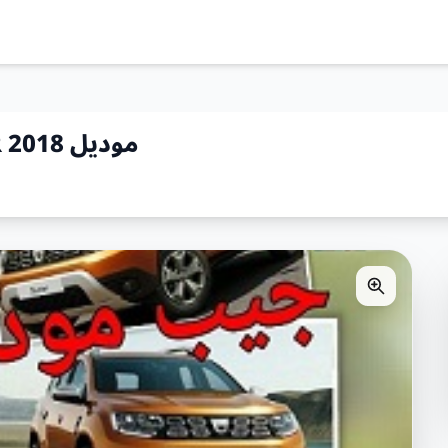
للإيجار جيب ‎JEEB DACIA DUSTER موديل 2018