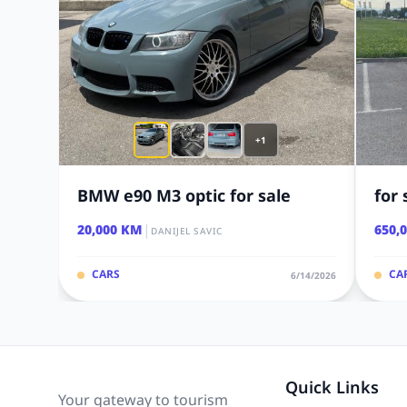
+1
BMW e90 M3 optic for sale
for 
|
20,000 KM
650,
DANIJEL SAVIC
CARS
CA
6/14/2026
Quick Links
Your gateway to tourism