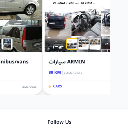
+2
inibus/vans
سيارات ARMIN
|
80 KM
BOSNAGATE
CARS
2/20/2026
5/27/20
Follow Us