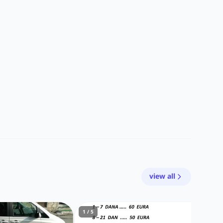
view all
1 / 5