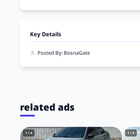
Key Details
Posted By: BosnaGate
related ads
1 / 4
1 / 4