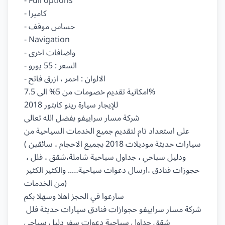
- Full options

- كاميرا

- حساس موقف

- Navigation

- واضافات اخرى

- السعر : 55 يورو

- الالوان : احمر ، ازرق فاتح

امكانية تقديم خصومات من 5% الى 7.5%

للإيجار سيارة رينو كابتور 2018

شركة مسار سراييفو بفضل الله تعالى

على استعداد تام لتقديم جميع الخدمات السياحية من

(سيارات حديثة موديلات 2018 بجميع الاحجام ، سائقين 
ودليل سياحي ، جداول سياحية شاملة،شقق ، فلل ، 
حجوزات فنادق ،ارسال دعوات سياحية….. والكثير الكثير 
من الخدمات)

سارعوا في الحجز اهلا وسهلا بكم

شركة مسار سراييفو حجوازات فنادق سيارات حديثة فلل 
شقق جداول سياحية دعوات سفر دليل سياحي
