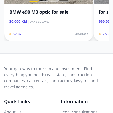
BMW e90 M3 optic for sale
for sa
|
20,000 KM
650,000
DANIJEL SAVIC
CARS
CARS
6/14/2026
Your gateway to tourism and investment. Find
everything you need: real estate, construction
companies, car rentals, contractors, lawyers, and
travel agencies.
Quick Links
Information
About Us
Legal consultations