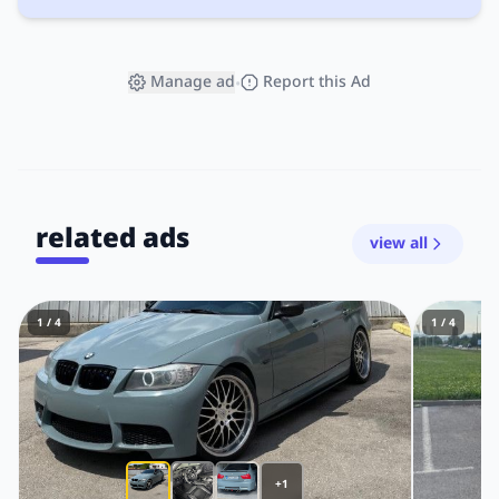
Manage ad
Report this Ad
•
related ads
view all
1 / 4
1 / 4
+1