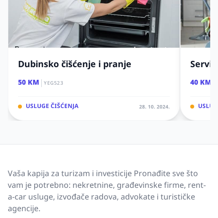
Dubinsko čišćenje i pranje
Servis
|
|
50 KM
40 KM
YEG523
USLUGE ČIŠĆENJA
USLUG
28. 10. 2024.
Vaša kapija za turizam i investicije Pronađite sve što
vam je potrebno: nekretnine, građevinske firme, rent-
a-car usluge, izvođače radova, advokate i turističke
agencije.