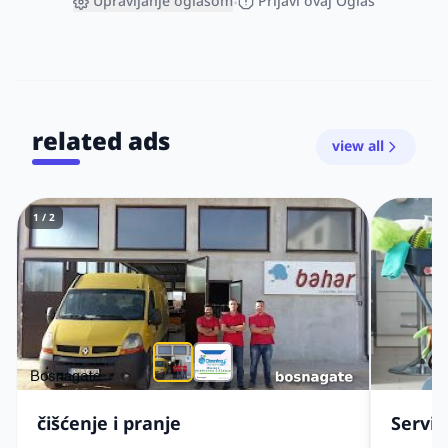
Upravljanje oglasom
Prijavi ovaj Oglas
•
related ads
view all
1 / 2
čišćenje i pranje
Servis