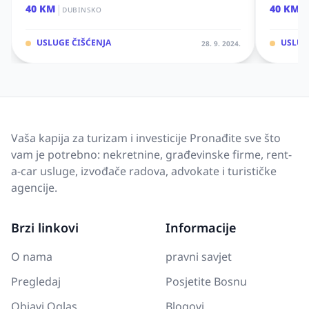
|
|
40 KM
40 KM
DUBINSKO
USLUGE ČIŠĆENJA
USLUG
28. 9. 2024.
Vaša kapija za turizam i investicije Pronađite sve što
vam je potrebno: nekretnine, građevinske firme, rent-
a-car usluge, izvođače radova, advokate i turističke
agencije.
Brzi linkovi
Informacije
O nama
pravni savjet
Pregledaj
Posjetite Bosnu
Objavi Oglas
Blogovi