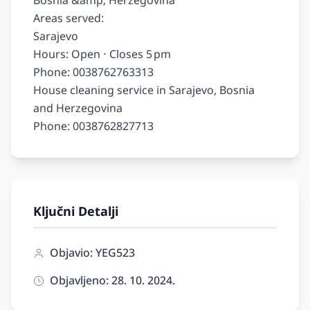
Bosnia &amp; Herzegovina

Areas served:

Sarajevo

Hours: Open ⋅ Closes 5 pm

Phone: 0038762763313

House cleaning service in Sarajevo, Bosnia 
and Herzegovina

Ključni Detalji
Objavio: YEG523
Objavljeno: 28. 10. 2024.