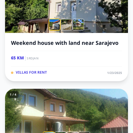
Weekend house with land near Sarajevo
|
65 KM
SRDJAN
VILLAS FOR RENT
1/23/2025
1 / 4