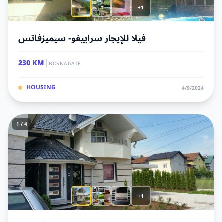
+1
فيلا للإيجار سراييفو- سيميزفاتس
|
230 KM
BOSNAGATE
HOUSING
4/9/2024
1 / 4
+1